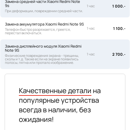
Замена средней части Xiaomi Redmi Note
9s
1 час
1 000.-
При деформации, повреждении средней части.
Замена аккумулятора Xiaomi Redmi Note 9S
1 час
1 100.-
Телефон быстро разряжается, греется,
перестал включаться.
Замена дисплейного модуля Xiaomi Redmi
Note 9S
1 час
2 700.-
Физические повреждения экрана - трещины,
сколы и т.д. Также если на экране появились
полосы, пятна или пропало изображение.
Качественные детали
на
популярные устройства
всегда в наличии, без
ожидания!