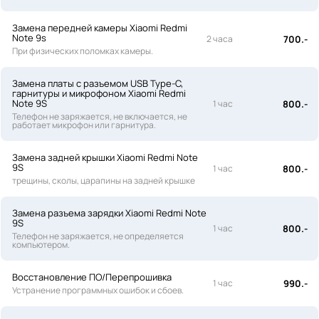
Замена передней камеры Xiaomi Redmi
Note 9s
2 часа
700.-
При физических поломках камеры.
Замена платы с разъемом USB Type-C,
гарнитуры и микрофоном Xiaomi Redmi
Note 9S
1 час
800.-
Телефон не заряжается, не включается, не
работает микрофон или гарнитура.
Замена задней крышки Xiaomi Redmi Note
9S
1 час
800.-
трещины, сколы, царапины на задней крышке
Замена разъема зарядки Xiaomi Redmi Note
9S
1 час
800.-
Телефон не заряжается, не определяется
компьютером.
Восстановление ПО/Перепрошивка
1 час
990.-
Устранение программных ошибок и сбоев.