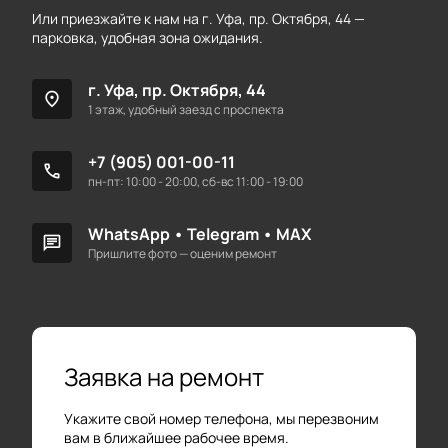
Или приезжайте к нам на г. Уфа, пр. Октября, 44 —
парковка, удобная зона ожидания.
г. Уфа, пр. Октября, 44
location_on
1 этаж, удобный заезд с проспекта
+7 (905) 001-00-11
call
пн-пт: 10:00 - 20:00, сб-вс 11:00 - 19:00
WhatsApp
•
Telegram
•
MAX
chat
Пришлите фото — оценим ремонт
Заявка на ремонт
Укажите свой номер телефона, мы перезвоним
вам в ближайшее рабочее время.