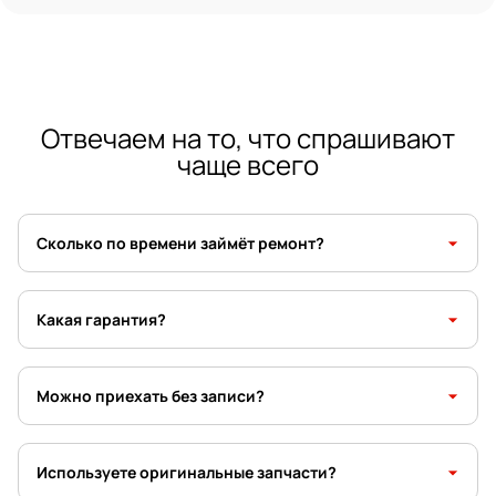
Отвечаем на то, что спрашивают
чаще всего
arrow_drop_down
Сколько по времени займёт ремонт?
arrow_drop_down
Какая гарантия?
arrow_drop_down
Можно приехать без записи?
arrow_drop_down
Используете оригинальные запчасти?