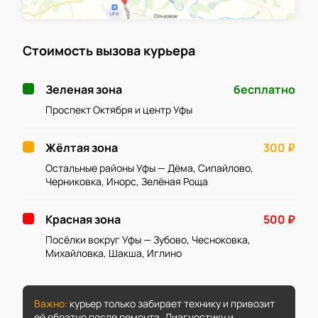
Стоимость вызова курьера
Зеленая зона
бесплатно
Проспект Октября и центр Уфы
Жёлтая зона
300 ₽
Остальные районы Уфы — Дёма, Сипайлово,
Черниковка, Инорс, Зелёная Роща
Красная зона
500 ₽
Посёлки вокруг Уфы — Зубово, Чесноковка,
Михайловка, Шакша, Иглино
Важно:
курьер только забирает технику и привозит
её обратно после ремонта. Диагностику и