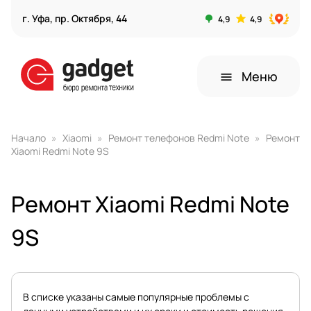
г. Уфа, пр. Октября, 44
4,9
4,9
Меню
menu
Начало
Xiaomi
Ремонт телефонов Redmi Note
Ремонт
Xiaomi Redmi Note 9S
Ремонт Xiaomi Redmi Note
9S
В списке указаны самые популярные проблемы с