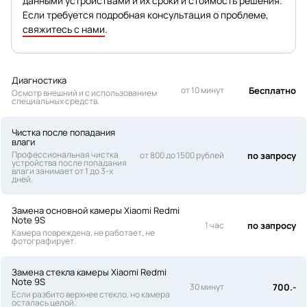
данными устройствами и их сроки и стоимость решения.
Если требуется подробная консультация о проблеме,
свяжитесь с нами
.
Диагностика
от 10 минут
Бесплатно
Осмотр внешний и с использованием
специальных средств.
Чистка после попадания
влаги
Профессиональная чистка
от 800 до 1500 рублей
по запросу
устройства после попадания
влаги занимает от 1 до 3-х
дней.
Замена основной камеры Xiaomi Redmi
Note 9S
1 час
по запросу
Камера повреждена, не работает, не
фотографирует.
Замена стекла камеры Xiaomi Redmi
Note 9S
30 минут
700.-
Если разбито верхнее стекло, но камера
осталась целой.