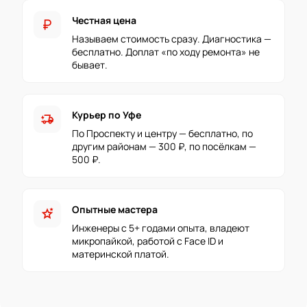
Честная цена
currency_ruble
Называем стоимость сразу. Диагностика —
бесплатно. Доплат «по ходу ремонта» не
бывает.
Курьер по Уфе
delivery_truck_bolt
По Проспекту и центру — бесплатно, по
другим районам — 300 ₽, по посёлкам —
500 ₽.
Опытные мастера
stars_2
Инженеры с 5+ годами опыта, владеют
микропайкой, работой с Face ID и
материнской платой.