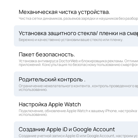
Механическая чистка устройства.
Чистка сетки динамиков, разъемов зарядки и наушников без разбо
Установка защитного стекла/ пленки на сма
Бережно и качественно установим ваше стекло или пленку.
Пакет безопасность.
Установка антивируса DoctorWeb и блокировщика рекламы. Оптими
приложений. Консультация по безопасному пользованию смартфо
Родительский контроль .
Ограничение нежелательного контента , контроль проведенного вр
использованию.
Настройка Apple Watch
Подключение, обновление Apple Watch к вашему iPhone, настройка
использованию.
Создание Apple iD и Google Account
Создание учетной записи Apple iD или Google Account, настроим 