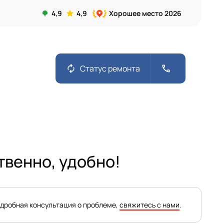
4,9
4,9
Хорошее место 2026
autorenew
call
Статус ремонта
твенно, удобно!
одробная консультация о проблеме,
свяжитесь с нами
.