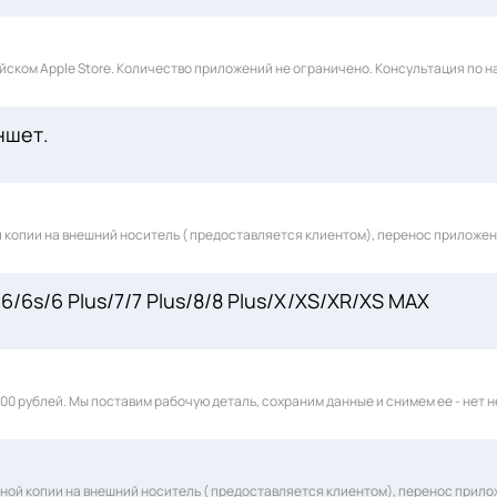
ийском Apple Store. Количество приложений не ограничено. Консультация по 
ншет.
)
й копии на внешний носитель ( предоставляется клиентом), перенос приложе
6/6s/6 Plus/7/7 Plus/8/8 Plus/X/XS/XR/XS MAX
500 рублей. Мы поставим рабочую деталь, сохраним данные и снимем ее - нет
вной копии на внешний носитель ( предоставляется клиентом), перенос прил