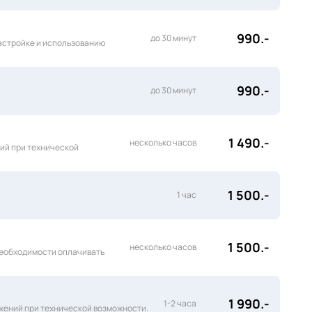
990.-
до 30 минут
настройке и использованию
990.-
до 30 минут
1 490.-
несколько часов
ний при технической
1 500.-
1 час
1 500.-
несколько часов
 необходимости оплачивать
1 990.-
1-2 часа
ожений при технической возможности.