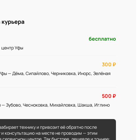
 курьера
бесплатно
и центр Уфы
300 ₽
Уфы — Дёма, Сипайлово, Черниковка, Инорс, Зелёная
500 ₽
 — Зубово, Чесноковка, Михайловка, Шакша, Иглино
забирает технику и привозит её обратно после
 и консультацию на месте не проводим — этим
 сервисном центре. Так быстрее, дешевле и точнее: