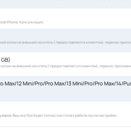
oid/iPhone. Консультация.
вной копии на внешний носитель ( предоставляется клиентом), перенос прил
 GB)
й копии на внешний носитель ( предоставляется клиентом), перенос приложе
o Max/12 Mini/Pro/Pro Max/13 Mini/Pro/Pro Max/14/Pu
зеров. Ваш ноутбук будет полностью готов к работе после настройки.