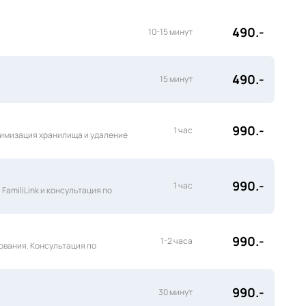
490.-
10-15 минут
490.-
15 минут
990.-
1 час
тимизация хранилища и удаление
990.-
1 час
amiliLink и консультация по
990.-
1-2 часа
ования. Консультация по
990.-
30 минут