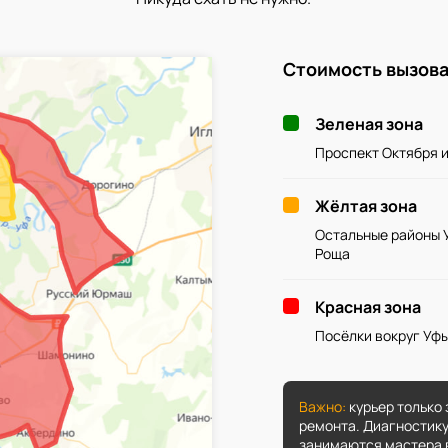
Стоимость вызова
Зеленая зона
Проспект Октября 
Жёлтая зона
Остальные районы 
Роща
Красная зона
Посёлки вокруг Уфы
Важно:
курьер только 
ремонта. Диагностику
занимаются мастера в