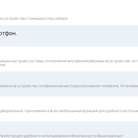
рки устройства с помощью спец набора.
ртфон.
зации настроек системы, отключение внутренней рекламы на устройстве, оп
ном.
емени за устройство, отображение месторасположения телефона. Установка F
 уведомлений, приложений и всех необходимых функций для удобного использ
устройство для удобного использования и безопасности Ваших данных!