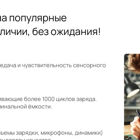
а популярные
аличии, без ожидания!
редача и чувствительность сенсорного
вающие более 1000 циклов заряда.
минальной ёмкости.
зъемы зарядки, микрофоны, динамики)
андартам качества.