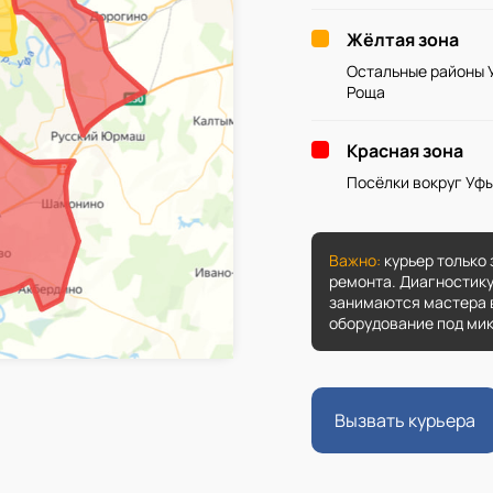
Жёлтая зона
Остальные районы 
Роща
Красная зона
Посёлки вокруг Уфы
Важно:
курьер только 
ремонта. Диагностику
занимаются мастера в
оборудование под мик
Вызвать курьера