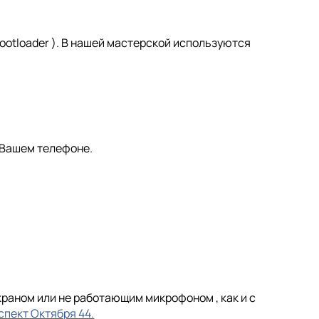
ootloader ). В нашей мастерской используются
 Вашем телефоне.
раном или не работающим микрофоном , как и с
спект Октября 44.