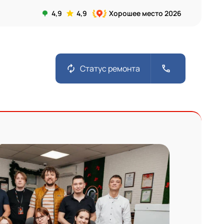
4,9
4,9
Хорошее место 2026
autorenew
call
Статус ремонта