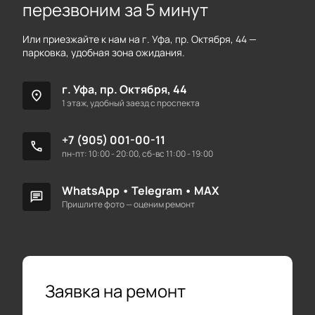
перезвоним за 5 минут
Или приезжайте к нам на г. Уфа, пр. Октября, 44 —
парковка, удобная зона ожидания.
г. Уфа, пр. Октября, 44
location_on
1 этаж, удобный заезд с проспекта
+7 (905) 001-00-11
call
пн-пт: 10:00 - 20:00, сб-вс 11:00 - 19:00
WhatsApp
•
Telegram
•
MAX
chat
Пришлите фото — оценим ремонт
Заявка на ремонт