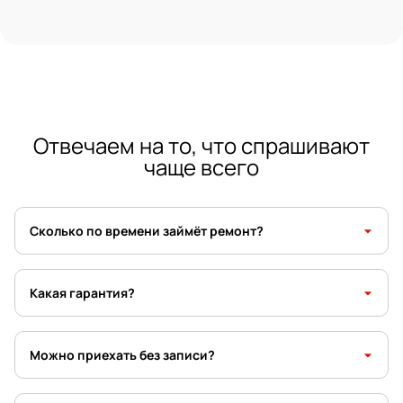
Отвечаем на то, что спрашивают
чаще всего
arrow_drop_down
Сколько по времени займёт ремонт?
arrow_drop_down
Какая гарантия?
arrow_drop_down
Можно приехать без записи?