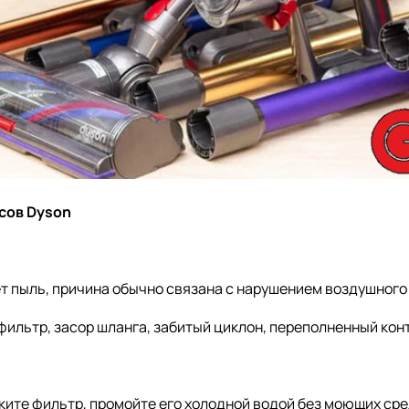
сов Dyson
т пыль, причина обычно связана с нарушением воздушного 
ильтр, засор шланга, забитый циклон, переполненный кон
ките фильтр, промойте его холодной водой без моющих ср