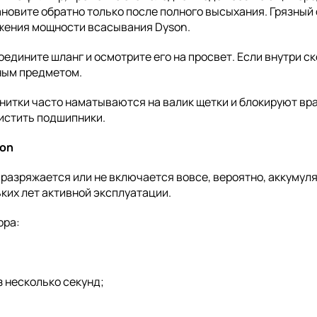
ановите обратно только после полного высыхания. Грязный
жения мощности всасывания Dyson.
оедините шланг и осмотрите его на просвет. Если внутри с
ным предметом.
 нитки часто наматываются на валик щетки и блокируют вр
истить подшипники.
son
разряжается или не включается вовсе, вероятно, аккумул
ких лет активной эксплуатации.
ора:
 несколько секунд;