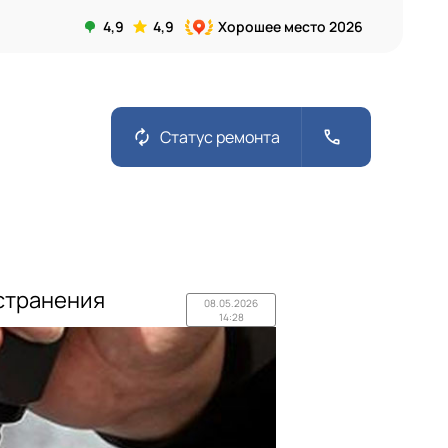
4,9
4,9
Хорошее место 2026
autorenew
call
Статус ремонта
странения
08.05.2026
14:28