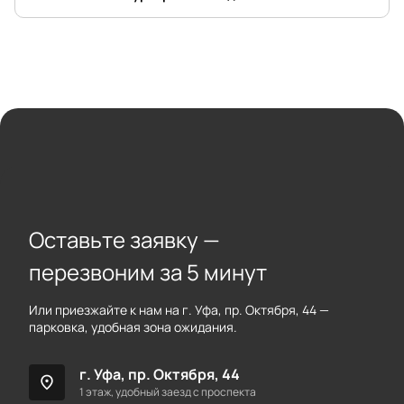
Оставьте заявку —
перезвоним за 5 минут
Или приезжайте к нам на г. Уфа, пр. Октября, 44 —
парковка, удобная зона ожидания.
г. Уфа, пр. Октября, 44
location_on
1 этаж, удобный заезд с проспекта