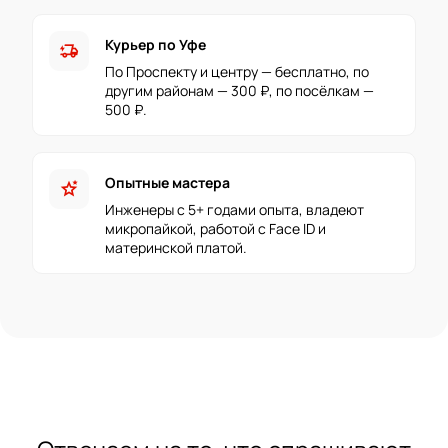
Курьер по Уфе
delivery_truck_bolt
По Проспекту и центру — бесплатно, по
другим районам — 300 ₽, по посёлкам —
500 ₽.
Опытные мастера
stars_2
Инженеры с 5+ годами опыта, владеют
микропайкой, работой с Face ID и
материнской платой.