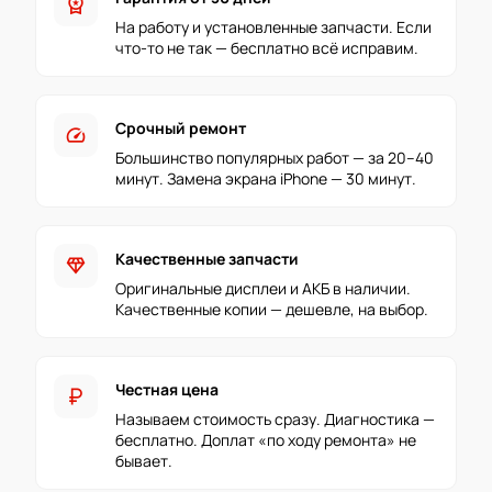
workspace_premium
На работу и установленные запчасти. Если
что-то не так — бесплатно всё исправим.
Срочный ремонт
speed
Большинство популярных работ — за 20–40
минут. Замена экрана iPhone — 30 минут.
Качественные запчасти
diamond
Оригинальные дисплеи и АКБ в наличии.
Качественные копии — дешевле, на выбор.
Честная цена
currency_ruble
Называем стоимость сразу. Диагностика —
бесплатно. Доплат «по ходу ремонта» не
бывает.