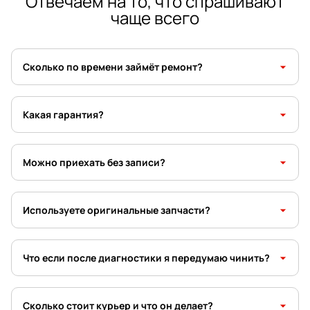
Отвечаем на то, что спрашивают
чаще всего
arrow_drop_down
Сколько по времени займёт ремонт?
arrow_drop_down
Какая гарантия?
arrow_drop_down
Можно приехать без записи?
arrow_drop_down
Используете оригинальные запчасти?
arrow_drop_down
Что если после диагностики я передумаю чинить?
arrow_drop_down
Сколько стоит курьер и что он делает?